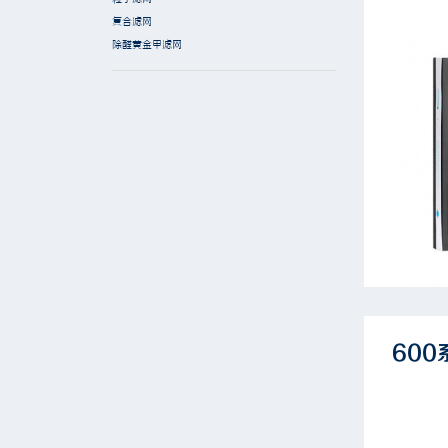
复合滤网
除醛黄金甲滤网
60